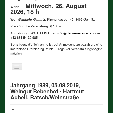
Mittwoch, 26. August
Wann
:
2026, 18 h
Wo
:
Weinkehr Gamlitz
, Kirchengasse 145, 8462 Gamlitz
Preis für die Verkostung: € 100,--
Anmeldung: WARTELISTE
an
info@derweinsteirer.at
oder
+43 664 54 32 985
Sonstiges:
die Teilnahme ist bei Anmeldung zu bezahlen, eine
kostenlose Stornierung ist bis 3 Tage vor Veranstaltungsbeginn
möglich!
Toggle
Navigation
Həʊm
Jahrgang 1989, 05.08.2019,
Verkostungen 2026
Weingut Rebenhof - Hartmut
Aubell, Ratsch/Weinstraße
Bisherige Verkostungen
Meine Weinigkeit