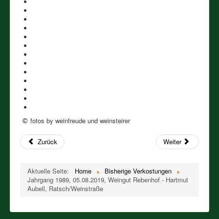
Impressum und Kontakt
PREISLISTEN aller verfügbaren Jahrgänge,
ALTWEINE, JAHRGANGSWEINE, GEREIFTE WEINE,
RARITÄTEN, SCHMANKERL ab 1940
WEINSTEIRER-WEINE
BIODYNAMISCHE WEINE
GEREIFTE EDELBRÄNDE
fotos by weinfreude und weinsteirer
©
Zurück
Weiter
Aktuelle Seite:
Home
Bisherige Verkostungen
Jahrgang 1989, 05.08.2019, Weingut Rebenhof - Hartmut
Aubell, Ratsch/Weinstraße