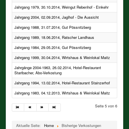
Impressum und Kontakt
Jahrgang 1979, 30.10.2014, Weingut Rebenhof - Einkehr
PREISLISTEN aller verfügbaren Jahrgänge,
ALTWEINE, JAHRGANGSWEINE, GEREIFTE WEINE,
Jahrgang 2004, 02.09.2014, Jaglhof - Die Aussicht
RARITÄTEN, SCHMANKERL ab 1940
Jahrgang 1988, 31.07.2014, Gut Pössnitzberg
WEINSTEIRER-WEINE
Jahrgang 1989, 18.06.2014, Ratscher Landhaus
BIODYNAMISCHE WEINE
Jahrgang 1984, 29.05.2014, Gut Pössnitzberg
GEREIFTE EDELBRÄNDE
Jahrgang 1999, 30.04.2014, Wirtshaus & Weinlokal Maitz
Jahrgänge 2004-1963, 26.02.2014, Hotel-Restaurant
Staribacher, Abo-Verkostung
Jahrgang 1994, 13.02.2014, Hotel-Restaurant Stainzerhof
Jahrgang 1983, 04.12.2013, Wirtshaus & Weinlokal Maitz
Seite 5 von 6
Aktuelle Seite:
Home
Bisherige Verkostungen