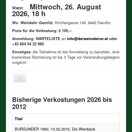
Mittwoch, 26. August
Wann
:
2026, 18 h
Wo
:
Weinkehr Gamlitz
, Kirchengasse 145, 8462 Gamlitz
Preis für die Verkostung: € 100,--
Anmeldung: WARTELISTE
an
info@derweinsteirer.at
oder
+43 664 54 32 985
Sonstiges:
die Teilnahme ist bei Anmeldung zu bezahlen, eine
kostenlose Stornierung ist bis 3 Tage vor Veranstaltungsbeginn
möglich!
Toggle
Navigation
Həʊm
Bisherige Verkostungen 2026 bis
Verkostungen 2026
2012
Bisherige Verkostungen
Titel
Meine Weinigkeit
BURGUNDER 1990, 13.02.2015, Die Weinbank