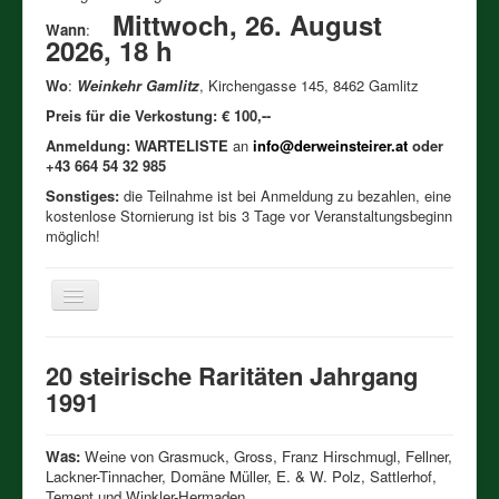
Mittwoch, 26. August
Wann
:
2026, 18 h
Wo
:
Weinkehr Gamlitz
, Kirchengasse 145, 8462 Gamlitz
Preis für die Verkostung: € 100,--
Anmeldung: WARTELISTE
an
info@derweinsteirer.at
oder
+43 664 54 32 985
Sonstiges:
die Teilnahme ist bei Anmeldung zu bezahlen, eine
kostenlose Stornierung ist bis 3 Tage vor Veranstaltungsbeginn
möglich!
Toggle
Navigation
Həʊm
20 steirische Raritäten Jahrgang
Verkostungen 2026
1991
Bisherige Verkostungen
Was:
Weine von Grasmuck, Gross, Franz Hirschmugl, Fellner,
Meine Weinigkeit
Lackner-Tinnacher, Domäne Müller, E. & W. Polz, Sattlerhof,
Tement und Winkler-Hermaden.