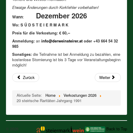
Impressum und Kontakt
Etwaige Änderungen durch Korkfehler vorbehalten!
PREISLISTEN aller verfügbaren Jahrgänge,
Dezember 2026
ALTWEINE, JAHRGANGSWEINE, GEREIFTE WEINE,
Wann
:
RARITÄTEN, SCHMANKERL ab 1940
Wo: S Ü D S T E I E R M A R K
WEINSTEIRER-WEINE
Preis für die Verkostung: € 60,--
BIODYNAMISCHE WEINE
Anmeldung:
an
info@derweinsteirer.at
oder +43 664 54 32
985
GEREIFTE EDELBRÄNDE
Sonstiges:
die Teilnahme ist bei Anmeldung zu bezahlen, eine
kostenlose Stornierung ist bis 3 Tage vor Veranstaltungsbeginn
möglich!
Zurück
Weiter
Aktuelle Seite:
Home
Verkostungen 2026
20 steirische Raritäten Jahrgang 1991
© 2026
Back to Top