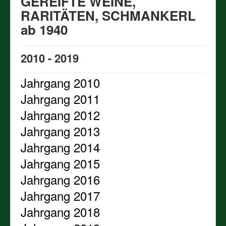
GEREIFTE WEINE,
Impressum und Kontakt
RARITÄTEN, SCHMANKERL
PREISLISTEN aller verfügbaren Jahrgänge,
ab 1940
ALTWEINE, JAHRGANGSWEINE, GEREIFTE WEINE,
RARITÄTEN, SCHMANKERL ab 1940
WEINSTEIRER-WEINE
2010 - 2019
BIODYNAMISCHE WEINE
Jahrgang 2010
GEREIFTE EDELBRÄNDE
Jahrgang 2011
Jahrgang 2012
Jahrgang 2013
Jahrgang 2014
Jahrgang 2015
Jahrgang 2016
Jahrgang 2017
Jahrgang 2018