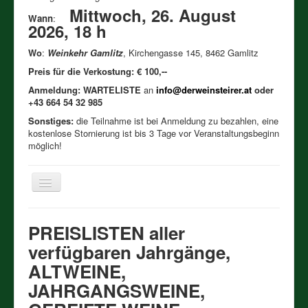
Mittwoch, 26. August
Wann
:
2026, 18 h
Wo
:
Weinkehr Gamlitz
, Kirchengasse 145, 8462 Gamlitz
Preis für die Verkostung: € 100,--
Anmeldung: WARTELISTE
an
info@derweinsteirer.at
oder
+43 664 54 32 985
Sonstiges:
die Teilnahme ist bei Anmeldung zu bezahlen, eine
kostenlose Stornierung ist bis 3 Tage vor Veranstaltungsbeginn
möglich!
Toggle
Navigation
Həʊm
PREISLISTEN aller
Verkostungen 2026
verfügbaren Jahrgänge,
Bisherige Verkostungen
ALTWEINE,
JAHRGANGSWEINE,
Meine Weinigkeit