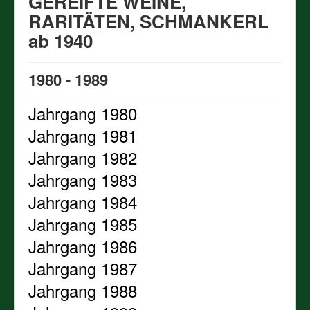
GEREIFTE WEINE,
Impressum und Kontakt
RARITÄTEN, SCHMANKERL
PREISLISTEN aller verfügbaren Jahrgänge,
ab 1940
ALTWEINE, JAHRGANGSWEINE, GEREIFTE WEINE,
RARITÄTEN, SCHMANKERL ab 1940
WEINSTEIRER-WEINE
1980 - 1989
BIODYNAMISCHE WEINE
Jahrgang 1980
GEREIFTE EDELBRÄNDE
Jahrgang 1981
Jahrgang 1982
Jahrgang 1983
Jahrgang 1984
Jahrgang 1985
Jahrgang 1986
Jahrgang 1987
Jahrgang 1988