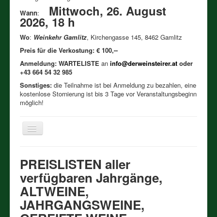
Mittwoch, 26. August
Wann
:
2026, 18 h
Wo
:
Weinkehr Gamlitz
, Kirchengasse 145, 8462 Gamlitz
Preis für die Verkostung: € 100,--
Anmeldung: WARTELISTE
an
info@derweinsteirer.at
oder
+43 664 54 32 985
Sonstiges:
die Teilnahme ist bei Anmeldung zu bezahlen, eine
kostenlose Stornierung ist bis 3 Tage vor Veranstaltungsbeginn
möglich!
Toggle
Navigation
Həʊm
PREISLISTEN aller
Verkostungen 2026
verfügbaren Jahrgänge,
Bisherige Verkostungen
ALTWEINE,
JAHRGANGSWEINE,
Meine Weinigkeit